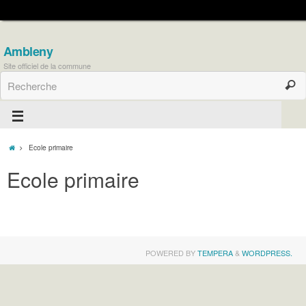
Ambleny
Site officiel de la commune
Ecole primaire
Ecole primaire
POWERED BY
TEMPERA
&
WORDPRESS.