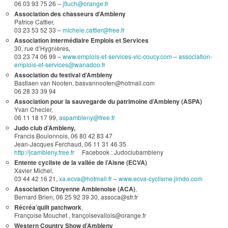
06 03 93 75 26 –
jfluch@orange.fr
Association des chasseurs d’Ambleny
Patrice Cattier,
03 23 53 52 33 –
michele.cattier@free.fr
Association intermédiaire Emplois et Services
30, rue d’Hygnières,
03 23 74 06 99 –
www.emplois-et-services-vic-
coucy.com
–
association-
emplois-et-service
s@wanadoo.fr
Association du festival d’Ambleny
Bastiaen van Nooten, basvannooten@hotmail.com
06 28 33 39 94
Association pour la sauvegarde du patrimoine d’Ambleny (ASPA)
Yvan Checler,
06 11 18 17 99,
aspambleny@free.fr
Judo club d’Ambleny,
Francis Boulonnois, 06 80 42 83 47
Jean-Jacques Ferchaud, 06 11 31 46 35
http://jcambleny.free.fr
Facebook : Judoclubambleny
Entente cycliste de la vallée de l’Aisne (ECVA)
Xavier Michel,
03 44 42 16 21,
xa.ecva@hotmail.fr
–
www.ecva-cyclisme.jimdo.com
Association Citoyenne Amblenoise (ACA)
,
Bernard Brien, 06 25 92 39 30, assoca@sfr.fr
Récréa’quilt patchwork
,
Françoise Mouchet , françoisevallois@orange.fr
Western Country Show d’Ambleny