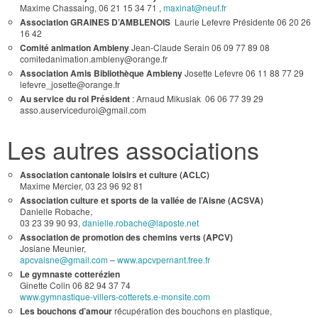
Maxime Chassaing, 06 21 15 34 71 ,
maxinat@neuf.fr
Association GRAINES D’AMBLENOIS
Laurie Lefevre Présidente 06 20 26
16 42
Comité animation Ambleny
Jean-Claude Serain 06 09 77 89 08
comitedanimation.ambleny@orange.fr
Association Amis Bibliothèque Ambleny
Josette Lefevre 06 11 88 77 29
lefevre_josette@orange.fr
Au service du roi Président
: Arnaud Mikusiak 06 06 77 39 29
asso.auserviceduroi@gmail.com
Les autres associations
Association cantonale loisirs et culture (ACLC)
Maxime Mercier, 03 23 96 92 81
Association culture et sports de la vallée de l’Aisne (ACSVA)
Danielle Robache,
03 23 39 90 93,
danielle.robache@laposte.net
Association de promotion des chemins verts (APCV)
Josiane Meunier,
apcvaisne@gmail.com
–
www.apcvpernant.free.fr
Le gymnaste cotterézien
Ginette Colin 06 82 94 37 74
www.gymnastique-villers-cotterets.e-monsite.com
Les bouchons d’amour
récupération des bouchons en plastique,