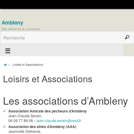
Ambleny
Site officiel de la commune
Loisirs et Associations
Loisirs et Associations
Les associations d’Ambleny
Association Amicale des pêcheurs d’Ambleny
Jean-Claude Serain,
06 09 77 89 08 –
jean-claude
.
serain@neuf
.
fr
Association des aînés d’Ambleny (AAA)
Jeannette Defrance,